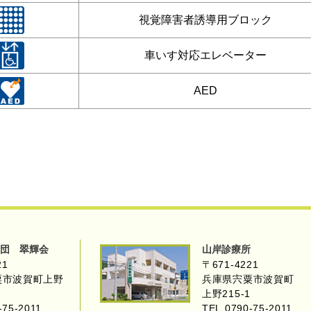
視覚障害者誘導用ブロック
車いす対応エレベーター
AED
団 翠輝会
山岸診療所
21
〒671-4221
粟市波賀町上野
兵庫県宍粟市波賀町
上野215-1
-75-2011
TEL 0790-75-2011